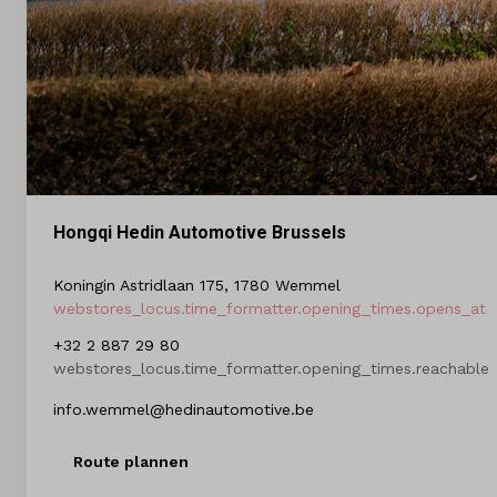
Hongqi Hedin Automotive Brussels
Koningin Astridlaan 175, 1780 Wemmel
webstores_locus.time_formatter.opening_times.opens_at
+32 2 887 29 80
webstores_locus.time_formatter.opening_times.reachable
info.wemmel@hedinautomotive.be
Route plannen