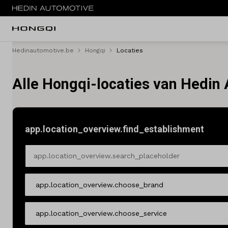
Hedinautomotive.be
Hongqi
Locaties
Menu
Alle Hongqi-locaties van Hedin
E-HS9
Service & onderhoud
Locaties
app.location_overview.find_establishment
app.location_overview.search_placeholder
Contact
app.location_overview.choose_brand
Vacatures
app.location_overview.choose_service
Vergelijken