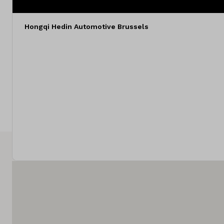
Locaties
Hongqi Hedin Automotive Brussels
Merken
Diensten
Over ons
Land
België
Taal
Nederlands
Frans